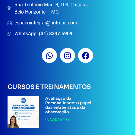
Rua Teotônio Maciel, 109, Caiçara,
Belo Horizonte – MG
espacointegrar@hotmail.com
WhatsApp:
(31) 3347.5909
CURSOS E TREINAMENTOS
Avaliação da
Personalidade: o papel
das entrevistas e da
observação
INSCREVER »